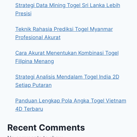
Strategi Data Mining Togel Sri Lanka Lebih
Presisi
Teknik Rahasia Prediksi Togel Myanmar
Profesional Akurat
Cara Akurat Menentukan Kombinasi Togel
Filipina Menang
Strategi Analisis Mendalam Togel India 2D
Setiap Putaran
Panduan Lengkap Pola Angka Togel Vietnam
4D Terbaru
Recent Comments