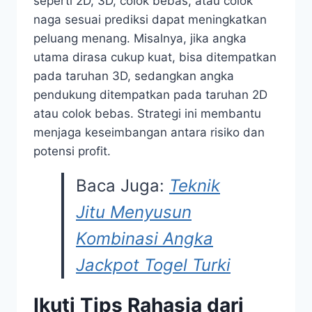
seperti 2D, 3D, colok bebas, atau colok
naga sesuai prediksi dapat meningkatkan
peluang menang. Misalnya, jika angka
utama dirasa cukup kuat, bisa ditempatkan
pada taruhan 3D, sedangkan angka
pendukung ditempatkan pada taruhan 2D
atau colok bebas. Strategi ini membantu
menjaga keseimbangan antara risiko dan
potensi profit.
Baca Juga:
Teknik
Jitu Menyusun
Kombinasi Angka
Jackpot Togel Turki
Ikuti Tips Rahasia dari