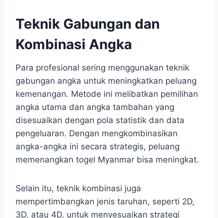
Teknik Gabungan dan
Kombinasi Angka
Para profesional sering menggunakan teknik
gabungan angka untuk meningkatkan peluang
kemenangan. Metode ini melibatkan pemilihan
angka utama dan angka tambahan yang
disesuaikan dengan pola statistik dan data
pengeluaran. Dengan mengkombinasikan
angka-angka ini secara strategis, peluang
memenangkan togel Myanmar bisa meningkat.
Selain itu, teknik kombinasi juga
mempertimbangkan jenis taruhan, seperti 2D,
3D, atau 4D, untuk menyesuaikan strategi