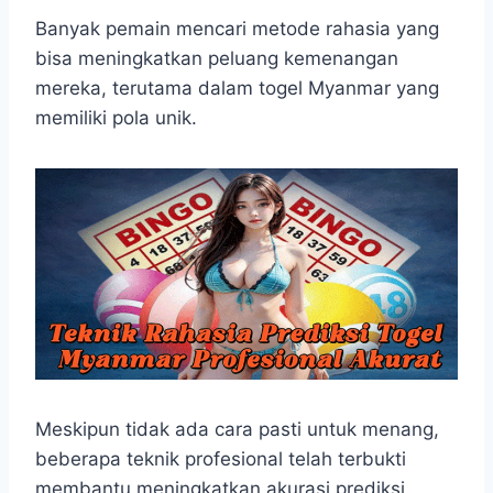
h
a
e
e
k
i
h
a
c
s
l
y
n
a
Banyak pemain mencari metode rahasia yang
t
e
s
e
p
e
r
bisa meningkatkan peluang kemenangan
s
b
e
g
e
e
mereka, terutama dalam togel Myanmar yang
A
o
n
r
memiliki pola unik.
p
o
g
a
p
k
e
m
r
Meskipun tidak ada cara pasti untuk menang,
beberapa teknik profesional telah terbukti
membantu meningkatkan akurasi prediksi.