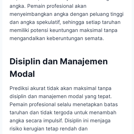
angka. Pemain profesional akan
menyeimbangkan angka dengan peluang tinggi
dan angka spekulatif, sehingga setiap taruhan
memiliki potensi keuntungan maksimal tanpa
mengandalkan keberuntungan semata.
Disiplin dan Manajemen
Modal
Prediksi akurat tidak akan maksimal tanpa
disiplin dan manajemen modal yang tepat.
Pemain profesional selalu menetapkan batas
taruhan dan tidak tergoda untuk menambah
angka secara impulsif. Disiplin ini menjaga
risiko kerugian tetap rendah dan