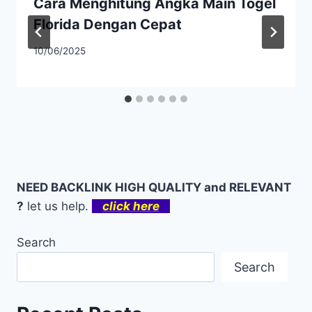
Cara Menghitung Angka Main Togel
Florida Dengan Cepat
10/06/2025
NEED BACKLINK HIGH QUALITY and RELEVANT
?
let us help.
click here
Search
Search