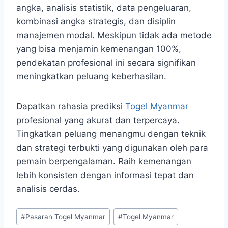
angka, analisis statistik, data pengeluaran,
kombinasi angka strategis, dan disiplin
manajemen modal. Meskipun tidak ada metode
yang bisa menjamin kemenangan 100%,
pendekatan profesional ini secara signifikan
meningkatkan peluang keberhasilan.
Dapatkan rahasia prediksi
Togel Myanmar
profesional yang akurat dan terpercaya.
Tingkatkan peluang menangmu dengan teknik
dan strategi terbukti yang digunakan oleh para
pemain berpengalaman. Raih kemenangan
lebih konsisten dengan informasi tepat dan
analisis cerdas.
Post
#
Pasaran Togel Myanmar
#
Togel Myanmar
Tags: