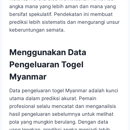
angka mana yang lebih aman dan mana yang
bersifat spekulatif. Pendekatan ini membuat
prediksi lebih sistematis dan mengurangi unsur
keberuntungan semata.
Menggunakan Data
Pengeluaran Togel
Myanmar
Data pengeluaran togel Myanmar adalah kunci
utama dalam prediksi akurat. Pemain
profesional selalu mencatat dan menganalisis
hasil pengeluaran sebelumnya untuk melihat
pola yang mungkin berulang. Dengan data
yang lengkap, prediksi angka menjadi lebih