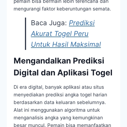
pemain bisa bermain lebih terencana dan
mengurangi faktor keberuntungan semata.
Baca Juga:
Prediksi
Akurat Togel Peru
Untuk Hasil Maksimal
Mengandalkan Prediksi
Digital dan Aplikasi Togel
Di era digital, banyak aplikasi atau situs
menyediakan prediksi angka togel harian
berdasarkan data keluaran sebelumnya.
Alat ini menggunakan algoritma untuk
menganalisis angka yang kemungkinan
besar muncul. Pemain bisa memanfaatkan