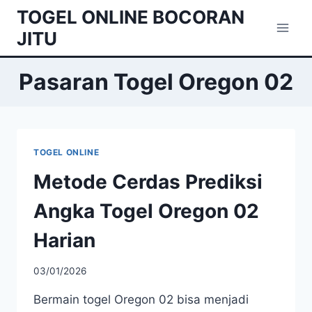
Skip
TOGEL ONLINE BOCORAN
to
JITU
content
Pasaran Togel Oregon 02
TOGEL ONLINE
Metode Cerdas Prediksi
Angka Togel Oregon 02
Harian
03/01/2026
Bermain togel Oregon 02 bisa menjadi