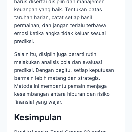
harus disertai disiplin dan manajemen
keuangan yang baik. Tentukan batas
taruhan harian, catat setiap hasil
permainan, dan jangan terlalu terbawa
emosi ketika angka tidak keluar sesuai
prediksi.
Selain itu, disiplin juga berarti rutin
melakukan analisis pola dan evaluasi
prediksi. Dengan begitu, setiap keputusan
bermain lebih matang dan strategis.
Metode ini membantu pemain menjaga
keseimbangan antara hiburan dan risiko
finansial yang wajar.
Kesimpulan