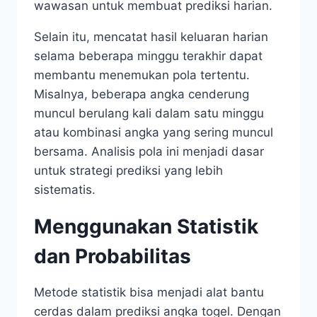
wawasan untuk membuat prediksi harian.
Selain itu, mencatat hasil keluaran harian
selama beberapa minggu terakhir dapat
membantu menemukan pola tertentu.
Misalnya, beberapa angka cenderung
muncul berulang kali dalam satu minggu
atau kombinasi angka yang sering muncul
bersama. Analisis pola ini menjadi dasar
untuk strategi prediksi yang lebih
sistematis.
Menggunakan Statistik
dan Probabilitas
Metode statistik bisa menjadi alat bantu
cerdas dalam prediksi angka togel. Dengan