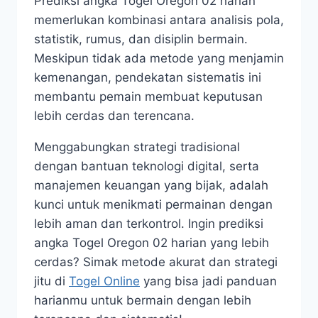
Prediksi angka Togel Oregon 02 harian
memerlukan kombinasi antara analisis pola,
statistik, rumus, dan disiplin bermain.
Meskipun tidak ada metode yang menjamin
kemenangan, pendekatan sistematis ini
membantu pemain membuat keputusan
lebih cerdas dan terencana.
Menggabungkan strategi tradisional
dengan bantuan teknologi digital, serta
manajemen keuangan yang bijak, adalah
kunci untuk menikmati permainan dengan
lebih aman dan terkontrol. Ingin prediksi
angka Togel Oregon 02 harian yang lebih
cerdas? Simak metode akurat dan strategi
jitu di
Togel Online
yang bisa jadi panduan
harianmu untuk bermain dengan lebih