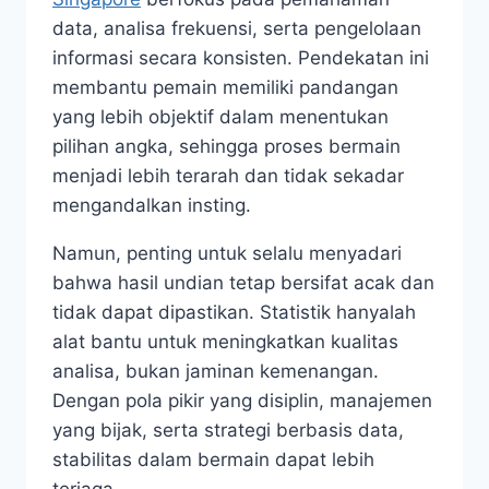
data, analisa frekuensi, serta pengelolaan
informasi secara konsisten. Pendekatan ini
membantu pemain memiliki pandangan
yang lebih objektif dalam menentukan
pilihan angka, sehingga proses bermain
menjadi lebih terarah dan tidak sekadar
mengandalkan insting.
Namun, penting untuk selalu menyadari
bahwa hasil undian tetap bersifat acak dan
tidak dapat dipastikan. Statistik hanyalah
alat bantu untuk meningkatkan kualitas
analisa, bukan jaminan kemenangan.
Dengan pola pikir yang disiplin, manajemen
yang bijak, serta strategi berbasis data,
stabilitas dalam bermain dapat lebih
terjaga.