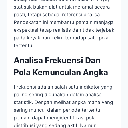
statistik bukan alat untuk meramal secara
pasti, tetapi sebagai referensi analisa.
Pendekatan ini membantu pemain menjaga
ekspektasi tetap realistis dan tidak terjebak
pada keyakinan keliru terhadap satu pola
tertentu.
Analisa Frekuensi Dan
Pola Kemunculan Angka
Frekuensi adalah salah satu indikator yang
paling sering digunakan dalam analisa
statistik. Dengan melihat angka mana yang
sering muncul dalam periode tertentu,
pemain dapat mengidentifikasi pola
distribusi yang sedang aktif. Namun,