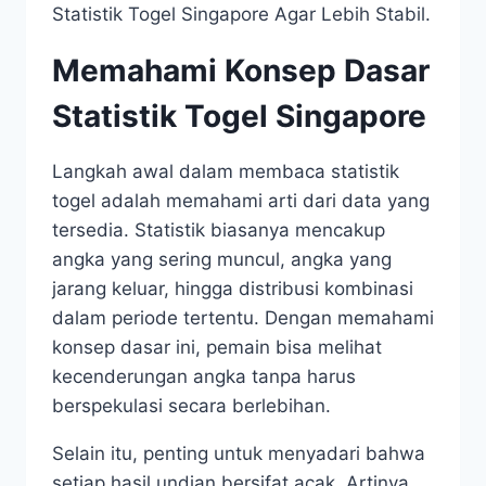
Statistik Togel Singapore Agar Lebih Stabil.
Memahami Konsep Dasar
Statistik Togel Singapore
Langkah awal dalam membaca statistik
togel adalah memahami arti dari data yang
tersedia. Statistik biasanya mencakup
angka yang sering muncul, angka yang
jarang keluar, hingga distribusi kombinasi
dalam periode tertentu. Dengan memahami
konsep dasar ini, pemain bisa melihat
kecenderungan angka tanpa harus
berspekulasi secara berlebihan.
Selain itu, penting untuk menyadari bahwa
setiap hasil undian bersifat acak. Artinya,