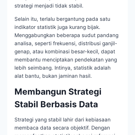
strategi menjadi tidak stabil.
Selain itu, terlalu bergantung pada satu
indikator statistik juga kurang bijak.
Menggabungkan beberapa sudut pandang
analisa, seperti frekuensi, distribusi ganjil-
genap, atau kombinasi besar-kecil, dapat
membantu menciptakan pendekatan yang
lebih seimbang. Intinya, statistik adalah
alat bantu, bukan jaminan hasil.
Membangun Strategi
Stabil Berbasis Data
Strategi yang stabil lahir dari kebiasaan
membaca data secara objektif. Dengan