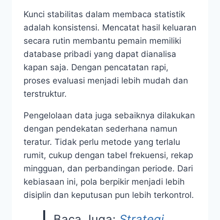
Kunci stabilitas dalam membaca statistik
adalah konsistensi. Mencatat hasil keluaran
secara rutin membantu pemain memiliki
database pribadi yang dapat dianalisa
kapan saja. Dengan pencatatan rapi,
proses evaluasi menjadi lebih mudah dan
terstruktur.
Pengelolaan data juga sebaiknya dilakukan
dengan pendekatan sederhana namun
teratur. Tidak perlu metode yang terlalu
rumit, cukup dengan tabel frekuensi, rekap
mingguan, dan perbandingan periode. Dari
kebiasaan ini, pola berpikir menjadi lebih
disiplin dan keputusan pun lebih terkontrol.
Baca Juga:
Strategi