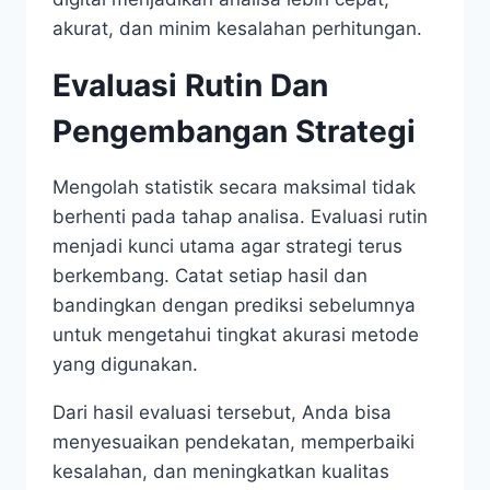
akurat, dan minim kesalahan perhitungan.
Evaluasi Rutin Dan
Pengembangan Strategi
Mengolah statistik secara maksimal tidak
berhenti pada tahap analisa. Evaluasi rutin
menjadi kunci utama agar strategi terus
berkembang. Catat setiap hasil dan
bandingkan dengan prediksi sebelumnya
untuk mengetahui tingkat akurasi metode
yang digunakan.
Dari hasil evaluasi tersebut, Anda bisa
menyesuaikan pendekatan, memperbaiki
kesalahan, dan meningkatkan kualitas