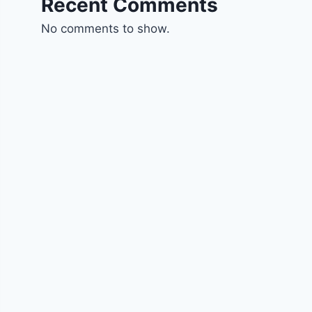
Recent Comments
No comments to show.