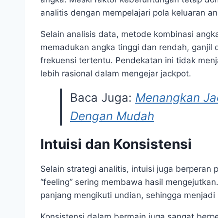
analitis dengan mempelajari pola keluaran 
Selain analisis data, metode kombinasi angk
memadukan angka tinggi dan rendah, ganjil
frekuensi tertentu. Pendekatan ini tidak men
lebih rasional dalam mengejar jackpot.
Baca Juga:
Menangkan Jac
Dengan Mudah
Intuisi dan Konsistensi
Selain strategi analitis, intuisi juga berper
“feeling” sering membawa hasil mengejutkan. 
panjang mengikuti undian, sehingga menjadi b
Konsistensi dalam bermain juga sangat berpe