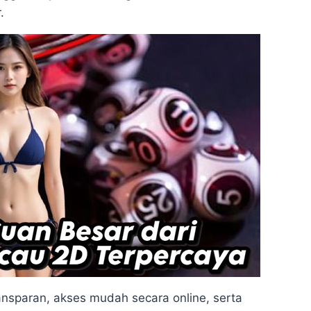
.
ansparan, akses mudah secara online, serta