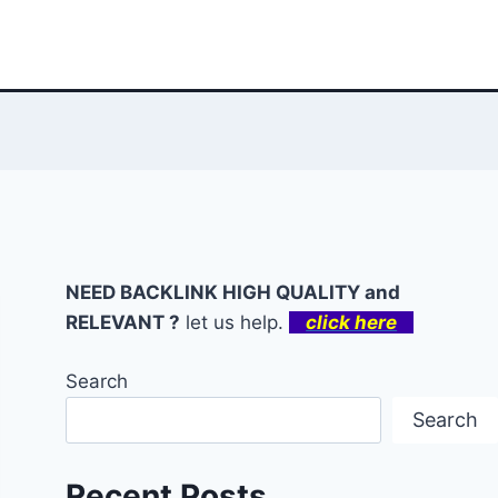
NEED BACKLINK HIGH QUALITY and
RELEVANT ?
let us help.
click here
Search
Search
Recent Posts