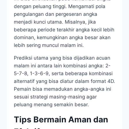
dengan peluang tinggi. Mengamati pola
pengulangan dan pergeseran angka
menjadi kunci utama. Misalnya, jika
beberapa periode terakhir angka kecil lebih
dominan, kemungkinan angka besar akan
lebih sering muncul malam ini.
Prediksi utama yang bisa dijadikan acuan
malam ini antara lain kombinasi angka: 2-
5-7-8, 1-3-6-9, serta beberapa kombinasi
alternatif yang bisa diatur dalam format 4D.
Pemain bisa memadukan angka-angka ini
sesuai strategi masing-masing agar
peluang menang semakin besar.
Tips Bermain Aman dan