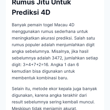
Rumus Jitu Untuk
Prediksi 4D
Banyak pemain togel Macau 4D
menggunakan rumus sederhana untuk
meningkatkan akurasi prediksi. Salah satu
rumus populer adalah menjumlahkan digit
angka sebelumnya. Misalnya, jika hasil
sebelumnya adalah 3472, jumlahkan setiap
digit: 3+4+7+2=16. Angka 1 dan 6
kemudian bisa digunakan untuk
membentuk kombinasi baru.
Selain itu, metode ekor kepala juga banyak
digunakan, karena angka terakhir dari
result sebelumnya sering kembali muncul.
Meskipun tidak menjamin akurat,