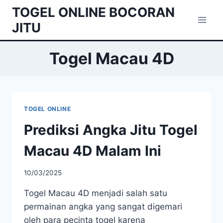
Skip
TOGEL ONLINE BOCORAN
to
JITU
content
Togel Macau 4D
TOGEL ONLINE
Prediksi Angka Jitu Togel
Macau 4D Malam Ini
10/03/2025
Togel Macau 4D menjadi salah satu
permainan angka yang sangat digemari
oleh para pecinta togel karena