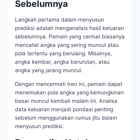
Sebelumnya
Langkah pertama dalam menyusun
prediksi adalah menganalisis hasil keluaran
sebelumnya. Pemain yang cermat biasanya
mencatat angka yang sering muncul atau
pola tertentu yang berulang. Misalnya,
angka kembar, angka berurutan, atau
angka yang jarang muncul.
Dengan mencermati tren ini, pemain dapat
menemukan pola angka yang kemungkinan
besar muncul kembali malam ini. Analisa
data keluaran menjadi pondasi penting
sebelum menggunakan rumus jitu dalam
menyusun prediksi.